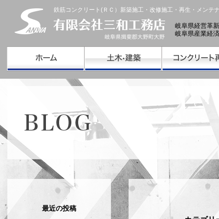
鉄筋コンクリート(ＲＣ）新築施工・改修施工・再生・メンテ
岐阜県経営革
岐阜県産業経
最近の投稿