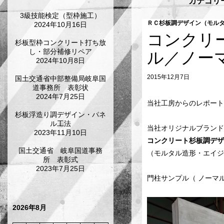
カテゴリ
3級技能検定（型枠施工）
ＲＣ杉板調デザイン（モル
2024年10月16日
コンクリ
杉板型枠コンクリート打ち放
し・部分補修リペア
ル／ノー
2024年10月8日
2015年12月7日
国土交通省中部整備局岐阜国
道事務所 表彰状
2024年7月25日
当社工房からのレポート
杉板浮造り調デザイン・パネ
ル工法
当社オリジナルブラン
2023年11月10日
コンクリート杉板調デザ
国土交通省 岐阜国道事務
（モルタル造形・エイジ
所 表彰式
2023年7月25日
門柱サンプル（ ノーマ
2026年8月