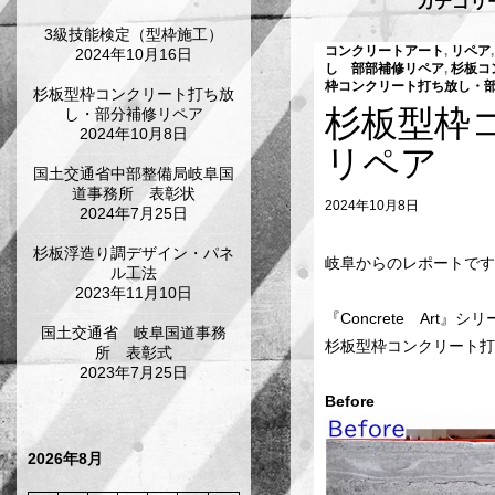
カテゴリ
3級技能検定（型枠施工）
コンクリートアート
,
リペア
2024年10月16日
し 部部補修リペア
,
杉板コ
枠コンクリート打ち放し・
杉板型枠コンクリート打ち放
杉板型枠
し・部分補修リペア
2024年10月8日
リペア
国土交通省中部整備局岐阜国
道事務所 表彰状
2024年10月8日
2024年7月25日
杉板浮造り調デザイン・パネ
岐阜からのレポートです
ル工法
2023年11月10日
『Concrete Art』シ
国土交通省 岐阜国道事務
杉板型枠コンクリート打
所 表彰式
2023年7月25日
Befor
2026年8月