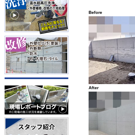
Befo
After