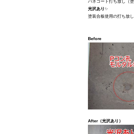
パネコート打ち放し（塗
光沢あり
✨
塗装合板使用の打ち放し
Befor
After（光沢あり）