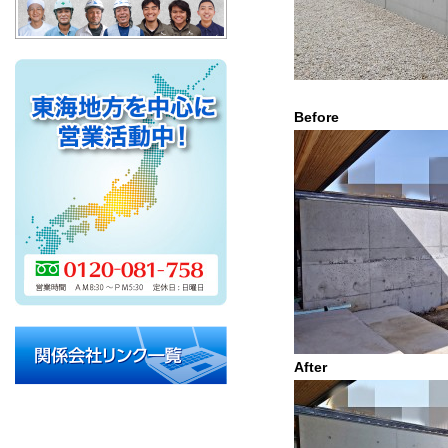
Befo
After