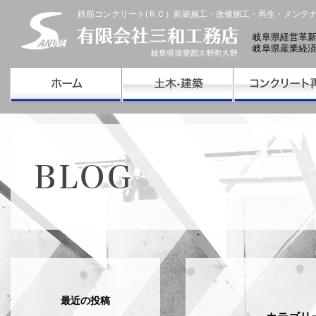
鉄筋コンクリート(ＲＣ）新築施工・改修施工・再生・メンテ
岐阜県経営革
岐阜県産業経
最近の投稿