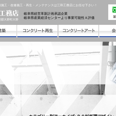
築施工・改修施工・再生・メンテナンスは三和工務店にお任せ下さい！
岐阜県経営革新計画承認企業
岐阜県産業経済センターより事業可能性Ａ評価