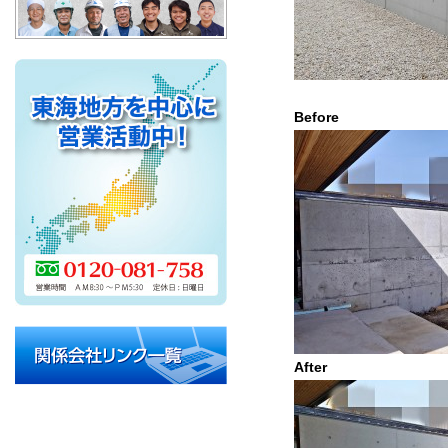
Befo
After