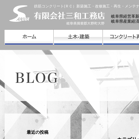
鉄筋コンクリート(ＲＣ）新築施工・改修施工・再生・メンテ
岐阜県経営革
岐阜県産業経
最近の投稿