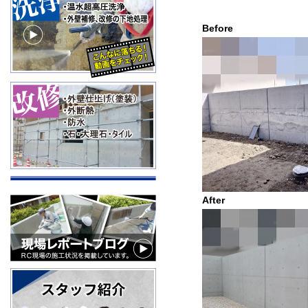
Befo
After