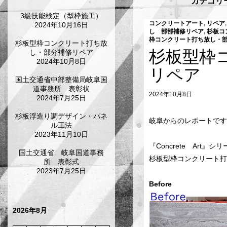
カテゴリ
3級技能検定（型枠施工）
コンクリートアート
,
リペア
2024年10月16日
し 部部補修リペア
,
杉板コ
枠コンクリート打ち放し・
杉板型枠コンクリート打ち放
杉板型枠
し・部分補修リペア
2024年10月8日
リペア
国土交通省中部整備局岐阜国
道事務所 表彰状
2024年10月8日
2024年7月25日
杉板浮造り調デザイン・パネ
岐阜からのレポートです
ル工法
2023年11月10日
『Concrete Art』シ
国土交通省 岐阜国道事務
杉板型枠コンクリート打
所 表彰式
2023年7月25日
Befor
2026年8月