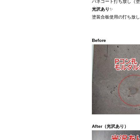
パネコート打ち放し（塗
光沢あり
✨
塗装合板使用の打ち放し
Befor
After（光沢あり）