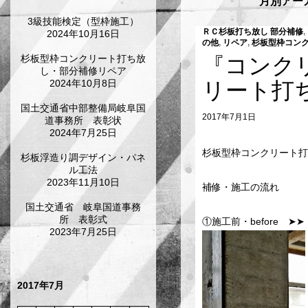
月別アーカ
3級技能検定（型枠施工）
ＲＣ杉板打ち放し 部分補修
,
2024年10月16日
の他
,
リペア
,
杉板型枠コン
杉板型枠コンクリート打ち放
『コンク
し・部分補修リペア
2024年10月8日
リート打
国土交通省中部整備局岐阜国
2017年7月1日
道事務所 表彰状
2024年7月25日
杉板型枠コンクリート打
杉板浮造り調デザイン・パネ
ル工法
2023年11月10日
補修・施工の流れ
国土交通省 岐阜国道事務
所 表彰式
①施工前・before 
2023年7月25日
2017年7月