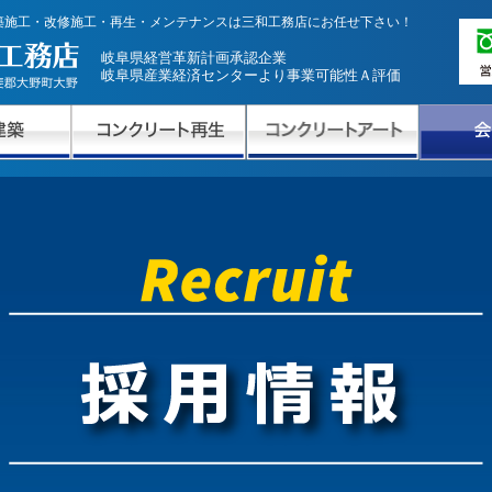
築施工・改修施工・再生・メンテナンスは三和工務店にお任せ下さい！
岐阜県経営革新計画承認企業
岐阜県産業経済センターより事業可能性Ａ評価