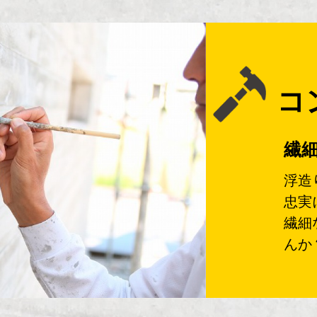
コ
繊
浮造
忠実
繊細
んか