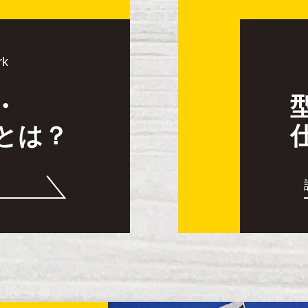
rk
・
とは？