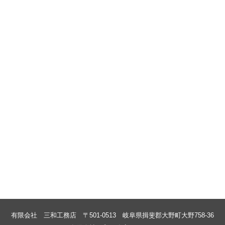
有限会社 三和工務店
〒501-0513 岐阜県揖斐郡大野町大野
758-36