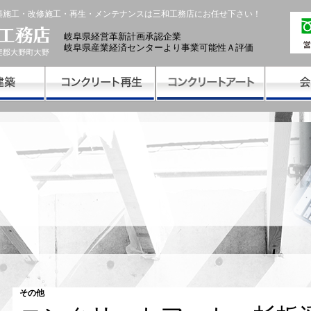
築施工・改修施工・再生・メンテナンスは三和工務店にお任せ下さい！
岐阜県経営革新計画承認企業
岐阜県産業経済センターより事業可能性Ａ評価
その他