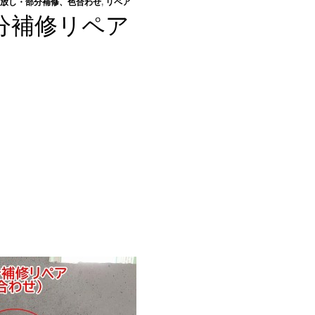
放し・部分補修、色合わせ
,
リペア
分補修リペア