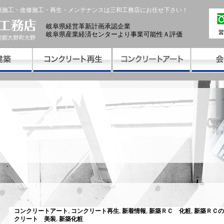
築施工・改修施工・再生・メンテナンスは三和工務店にお任せ下さい！
岐阜県経営革新計画承認企業
岐阜県産業経済センターより事業可能性Ａ評価
コンクリートアート
,
コンクリート再生
,
新着情報
,
新築ＲＣ 化粧
,
新築ＲＣの
クリート 美装
,
新築化粧