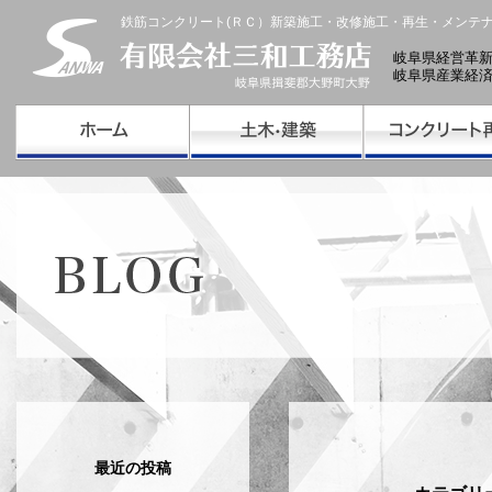
鉄筋コンクリート(ＲＣ）新築施工・改修施工・再生・メンテ
岐阜県経営革
岐阜県産業経
最近の投稿