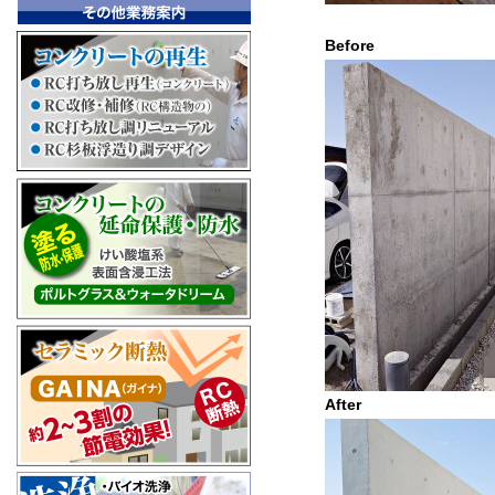
Befor
After