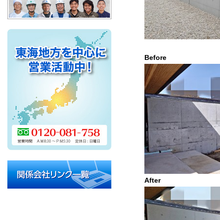
Befo
After