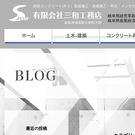
鉄筋コンクリート(ＲＣ）新築施工・改修施工・再生・メンテ
岐阜県経営革
岐阜県産業経
最近の投稿