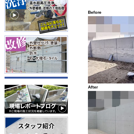
Befo
After