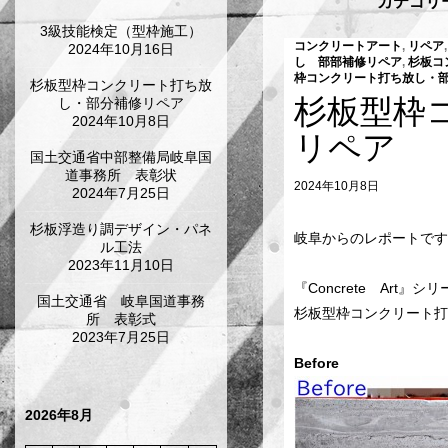
カテゴリ
3級技能検定（型枠施工）
コンクリートアート
,
リペア
2024年10月16日
し 部部補修リペア
,
杉板コ
枠コンクリート打ち放し・
杉板型枠コンクリート打ち放
杉板型枠
し・部分補修リペア
2024年10月8日
リペア
国土交通省中部整備局岐阜国
道事務所 表彰状
2024年10月8日
2024年7月25日
杉板浮造り調デザイン・パネ
岐阜からのレポートです
ル工法
2023年11月10日
『Concrete Art』シ
国土交通省 岐阜国道事務
杉板型枠コンクリート打
所 表彰式
2023年7月25日
Befor
2026年8月