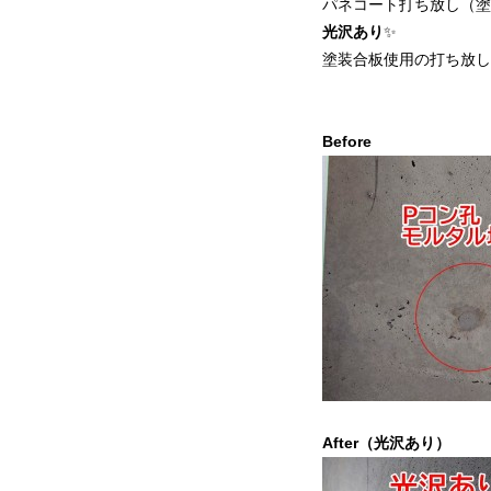
パネコート打ち放し（塗
光沢あり
✨
塗装合板使用の打ち放し
Befor
After（光沢あり）