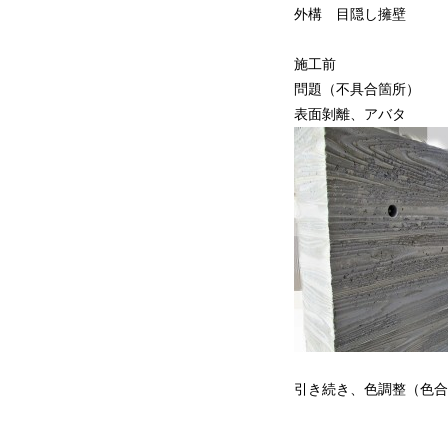
外構 目隠し擁壁
施工
問題（不具合箇
表面剝離、アバタ
引き続き、色調整（色合