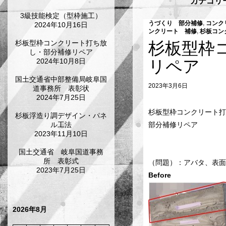
カテゴリ
3級技能検定（型枠施工）
うづくり 部分補修
,
コンク
2024年10月16日
ンクリート 補修
,
杉板コン
杉板型枠コンクリート打ち放
杉板型枠
し・部分補修リペア
2024年10月8日
リペア
国土交通省中部整備局岐阜国
2023年3月6日
道事務所 表彰状
2024年7月25日
杉板型枠コンクリート打
杉板浮造り調デザイン・パネ
ル工法
部分補修リペア
2023年11月10日
国土交通省 岐阜国道事務
所 表彰式
（問題）：アバタ、
2023年7月25日
Befor
2026年8月