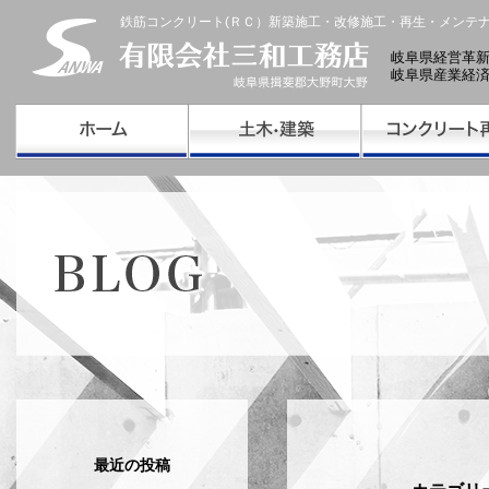
鉄筋コンクリート(ＲＣ）新築施工・改修施工・再生・メンテ
岐阜県経営革
岐阜県産業経
最近の投稿