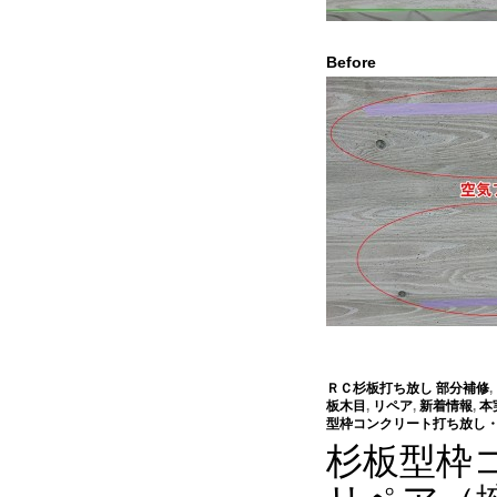
Before
ＲＣ杉板打ち放し 部分補修
,
板木目
,
リペア
,
新着情報
,
本
型枠コンクリート打ち放し
杉板型枠