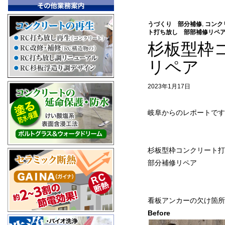
うづくり 部分補修
,
コンク
ト打ち放し 部部補修リペ
杉板型枠
リペア
2023年1月17日
岐阜からのレポートです
杉板型枠コンクリート打
部分補修リペア
看板アンカーの欠け箇所
Befo