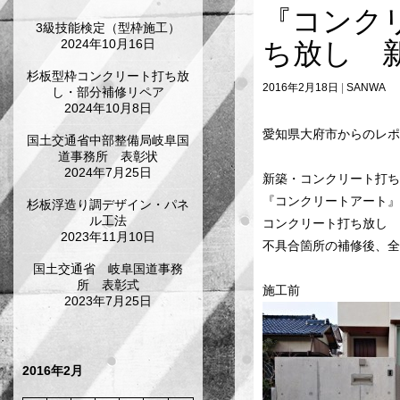
『コンク
3級技能検定（型枠施工）
2024年10月16日
ち放し 
杉板型枠コンクリート打ち放
2016年2月18日
SANWA
し・部分補修リペア
2024年10月8日
愛知県大府市からのレポ
国土交通省中部整備局岐阜国
道事務所 表彰状
2024年7月25日
新築・コンクリート打ち
『コンクリートアート』
杉板浮造り調デザイン・パネ
ル工法
コンクリート打ち放し 
2023年11月10日
不具合箇所の補修後、全
国土交通省 岐阜国道事務
所 表彰式
施工前
2023年7月25日
2016年2月