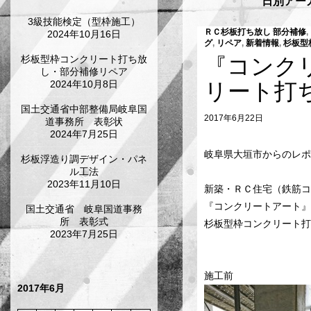
日別アーカ
3級技能検定（型枠施工）
ＲＣ杉板打ち放し 部分補修
,
2024年10月16日
グ
,
リペア
,
新着情報
,
杉板型
杉板型枠コンクリート打ち放
『コンク
し・部分補修リペア
2024年10月8日
リート打
国土交通省中部整備局岐阜国
2017年6月22日
道事務所 表彰状
2024年7月25日
岐阜県大垣市からのレポ
杉板浮造り調デザイン・パネ
ル工法
2023年11月10日
新築・ＲＣ住宅（鉄筋コ
『コンクリートアート』
国土交通省 岐阜国道事務
所 表彰式
杉板型枠コンクリート打
2023年7月25日
施工前
2017年6月