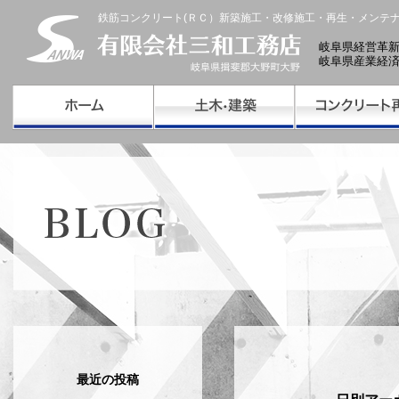
鉄筋コンクリート(ＲＣ）新築施工・改修施工・再生・メンテ
岐阜県経営革
岐阜県産業経
最近の投稿