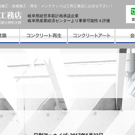
築施工・改修施工・再生・メンテナンスは三和工務店にお任せ下さい！
岐阜県経営革新計画承認企業
岐阜県産業経済センターより事業可能性Ａ評価