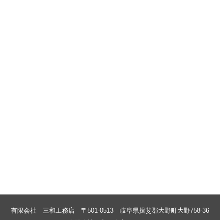
有限会社 三和工務店
〒501-0513 岐阜県揖斐郡大野町大野
758-36