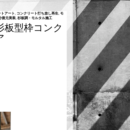
ートアート
,
コンクリート打ち放し再生
,
モ
分復元美装
,
杉板調・モルタル施工
杉板型枠コンク
ア