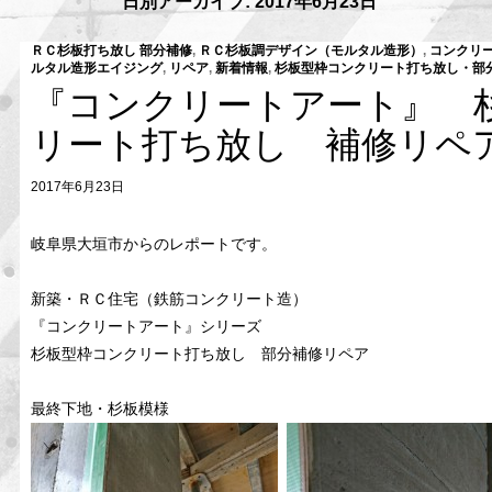
日別アーカイブ: 2017年6月23日
ＲＣ杉板打ち放し 部分補修
,
ＲＣ杉板調デザイン（モルタル造形）
,
コンクリ
ルタル造形エイジング
,
リペア
,
新着情報
,
杉板型枠コンクリート打ち放し・部
『コンクリートアート』 
リート打ち放し 補修リペ
2017年6月23日
岐阜県大垣市からのレポートです。
新築・ＲＣ住宅（鉄筋コンクリート造）
『コンクリートアート』シリーズ
杉板型枠コンクリート打ち放し 部分補修リペア
最終下地・杉板模様